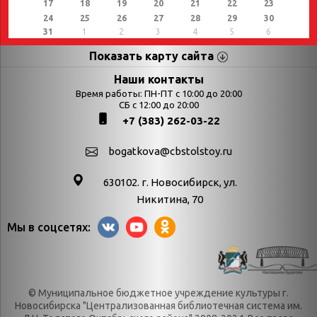
17
18
19
20
21
22
23
24
25
26
27
28
29
30
31
1
2
3
4
5
6
Показать карту сайта
Страницы
Категории
Наши контакты
Время работы: ПН-ПТ с 10:00 до 20:00
Афиша
СБ с 12:00 до 20:00
Выставки
+7 (383) 262-03-22
Библиотекарям
День в истории
Календарь
День в истории.
bogatkova@cbstolstoy.ru
знаменательных дат
Август
630102. г. Новосибирск, ул.
Методические
День в истории.
Никитина, 70
материалы
Апрель
Мы в соцсетях:
Богатков
День в истории.
Контакты
Декабрь
Литрес
День в истории.
© Муниципальное бюджетное учреждение культуры г.
Новости
Июль
Новосибирска "Централизованная библиотечная система им.