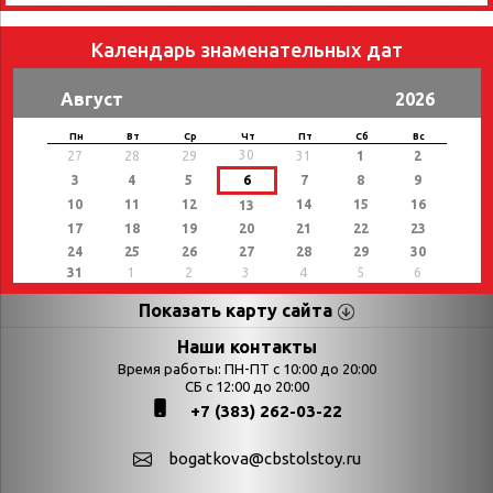
Календарь знаменательных дат
Август
2026
Пн
Вт
Ср
Чт
Пт
Сб
Вс
30
27
28
29
31
1
2
3
4
5
6
7
8
9
10
11
12
14
15
16
13
17
18
19
20
21
22
23
24
25
26
27
28
29
30
31
1
2
3
4
5
6
Показать карту сайта
Страницы
Категории
Наши контакты
Время работы: ПН-ПТ с 10:00 до 20:00
Афиша
СБ с 12:00 до 20:00
Выставки
+7 (383) 262-03-22
Библиотекарям
День в истории
Календарь
День в истории.
bogatkova@cbstolstoy.ru
знаменательных дат
Август