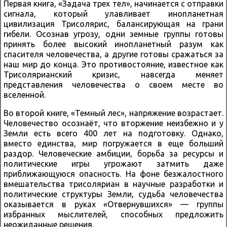
Первая книга, «Задача трех тел», начинается с отправки
сигнала, который улавливает инопланетная
цивилизация Трисолярис, балансирующая на грани
гибели. Осознав угрозу, одни земные группы готовы
принять более высокий инопланетный разум как
спасителя человечества, а другие готовы сражаться за
наш мир до конца. Это противостояние, известное как
Трисолярианский кризис, навсегда меняет
представления человечества о своем месте во
вселенной.
Во второй книге, «Темный лес», напряжение возрастает.
Человечество осознаёт, что вторжение неизбежно и у
Земли есть всего 400 лет на подготовку. Однако,
вместо единства, мир погружается в еще больший
раздор. Человеческие амбиции, борьба за ресурсы и
политические игры угрожают затмить даже
приближающуюся опасность. На фоне безжалостного
вмешательства трисоляриан в научные разработки и
политические структуры Земли, судьба человечества
оказывается в руках «Отвернувшихся» — группы
избранных мыслителей, способных предложить
неожиданные решения.