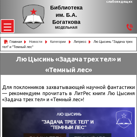
слабовидящих
Библиотека
им. Б.А.
Богаткова
МОДЕЛЬНАЯ
Главная
Новости
Категории
Литресс
Лю Цысинь "Задача трех
тел" и "Темный лес"
Лю Цысинь «Задача трех тел» и
«Темный лес»
Для поклонников захватывающей научной фантастики
— рекомендуем прочитать в ЛитРес книги Лю Цысиня
«Задача трех тел» и «Темный лес»!