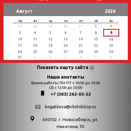
Август
2026
Пн
Вт
Ср
Чт
Пт
Сб
Вс
2
27
28
29
30
31
1
3
4
5
6
7
8
9
10
11
12
13
14
15
16
17
18
19
20
21
22
23
24
25
26
27
28
29
30
31
1
2
3
4
5
6
Показать карту сайта
Страницы
Категории
Наши контакты
Время работы: ПН-ПТ с 10:00 до 20:00
Афиша
СБ с 12:00 до 20:00
Выставки
+7 (383) 262-03-22
Библиотекарям
День в истории
Календарь
День в истории.
bogatkova@cbstolstoy.ru
знаменательных дат
Август
630102. г. Новосибирск, ул.
Методические
День в истории.
Никитина, 70