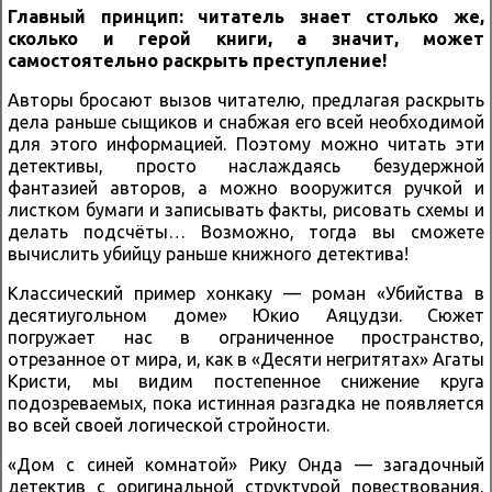
Главный принцип: читатель знает столько же,
сколько и герой книги, а значит, может
самостоятельно раскрыть преступление!
Авторы бросают вызов читателю, предлагая раскрыть
дела раньше сыщиков и снабжая его всей необходимой
для этого информацией. Поэтому можно читать эти
детективы, просто наслаждаясь безудержной
фантазией авторов, а можно вооружится ручкой и
листком бумаги и записывать факты, рисовать схемы и
делать подсчёты… Возможно, тогда вы сможете
вычислить убийцу раньше книжного детектива!
Классический пример хонкаку — роман «Убийства в
десятиугольном доме» Юкио Аяцудзи. Сюжет
погружает нас в ограниченное пространство,
отрезанное от мира, и, как в «Десяти негритятах» Агаты
Кристи, мы видим постепенное снижение круга
подозреваемых, пока истинная разгадка не появляется
во всей своей логической стройности.
«Дом с синей комнатой» Рику Онда — загадочный
детектив с оригинальной структурой повествования,