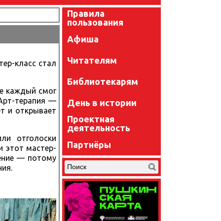
Правила
пользования
Афиша
Читателям
тер-класс стал
Библиотекарям
де каждый смог
 Арт-терапия —
День в истории
ет и открывает
Проектная
деятельность
или отголоски
Партнёры
и этот мастер-
ение — потому
ния.