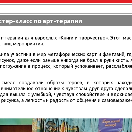
тер-класс по арт-терапии
т-терапии для взрослых «Книги и творчество». Этот мас
стниц мероприятия.
ила участниц в мир метафорических карт и фантазий, г
сунок, даже если раньше никогда не брал в руки кисть.
 погружение в процесс, который успокаивает, расслабля
 смело создавали образы героев, в которых наход
 внимательное отношение к чувствам друг друга сделал
дая вышла с улыбкой, чувствуя спокойствие и вдохнов
 рисунка, а легкость и радость от общения и самовыраже