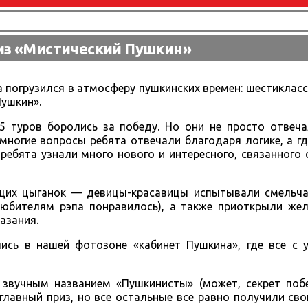
из «Мистический Пушкин»
а погрузился в атмосферу пушкинских времен: шестиклас
ушкин».
 туров боролись за победу. Но они не просто отвеча
многие вопросы ребята отвечали благодаря логике, а г
 ребята узнали много нового и интересного, связанного 
ющих цыганок — девицы-красавицы испытывали смельча
любителям рэпа понравилось), а также приоткрыли ж
азания.
ись в нашей фотозоне «кабинет Пушкина», где все с 
звучным названием «Пушкинисты» (может, секрет поб
главный приз, но все остальные все равно получили сво