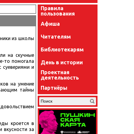
Правила
пользования
Афиша
Читателям
сники из школы
Библиотекарям
ли на скучные
де-то помогала
День в истории
с суевериями и
Проектная
деятельность
ков на умение
Партнёры
елающим тайны
удовольствием
еды кроется в
и вкусности за