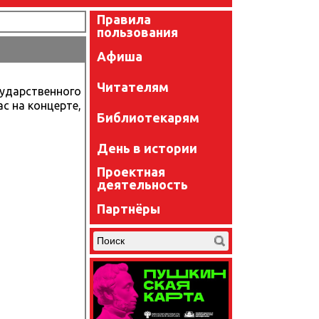
Правила
пользования
Афиша
Читателям
ударственного
с на концерте,
Библиотекарям
День в истории
Проектная
деятельность
Партнёры