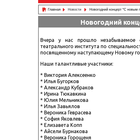
Главная
Новости
Новогодний концерт "С новым г
Новогодний конце
Вчера у нас прошло незабываемое с
театрального института по специальност
посвященному наступающему Новому год
Наши талантливые участники:
* Виктория Алексеенко
* Илья Бугорков
* Александр Кубраков
* Ирина Тюкавкина
* Юлия Мельникова
* Илья Завьялов
* Вероника Геврасева
* София Яковлева
* Елизавета Копп
* Айсели Бурнакова
* Вероника Горощеня