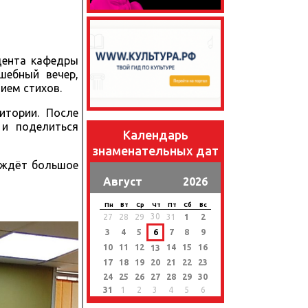
цента кафедры
шебный вечер,
ием стихов.
итории. После
 и поделиться
Календарь
знаменательных дат
 ждёт большое
Август
2026
Пн
Вт
Ср
Чт
Пт
Сб
Вс
30
27
28
29
31
1
2
3
4
5
6
7
8
9
10
11
12
14
15
16
13
17
18
19
20
21
22
23
24
25
26
27
28
29
30
31
1
2
3
4
5
6