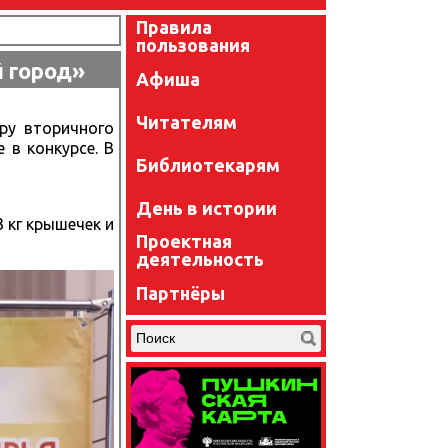
Правила
пользования
й город»
Афиша
Читателям
ру вторичного
 в конкурсе. В
Библиотекарям
День в истории
 кг крышечек и
Проектная
деятельность
Партнёры