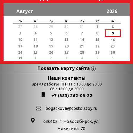
Август
2026
Пн
Вт
Ср
Чт
Пт
Сб
Вс
2
27
28
29
30
31
1
3
4
5
6
7
8
9
10
11
12
13
14
15
16
17
18
19
20
21
22
23
24
25
26
27
28
29
30
31
1
2
3
4
5
6
Показать карту сайта
Страницы
Категории
Наши контакты
Время работы: ПН-ПТ с 10:00 до 20:00
Афиша
СБ с 12:00 до 20:00
Выставки
+7 (383) 262-03-22
Библиотекарям
День в истории
Календарь
День в истории.
bogatkova@cbstolstoy.ru
знаменательных дат
Август
630102. г. Новосибирск, ул.
Методические
День в истории.
Никитина, 70