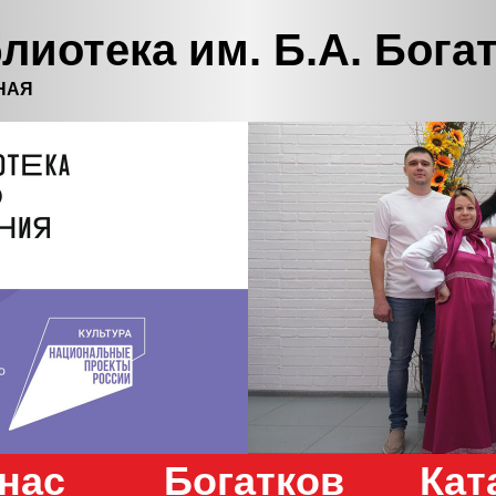
лиотека им. Б.А. Бога
НАЯ
нас
Богатков
Кат