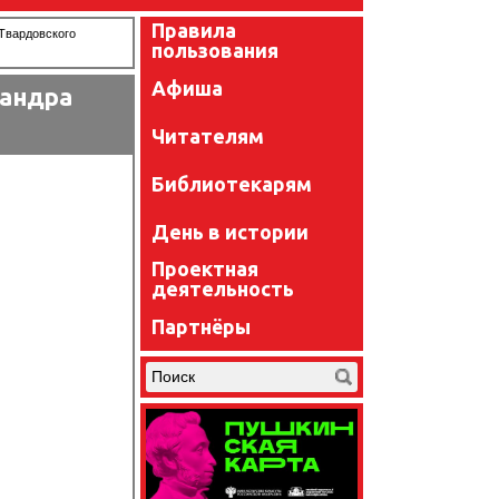
Правила
 Твардовского
пользования
Афиша
сандра
Читателям
Библиотекарям
День в истории
Проектная
деятельность
Партнёры