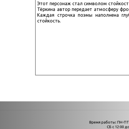
Этот персонаж стал символом стойкост
Тёркина автор передает атмосферу фро
Каждая строчка поэмы наполнена глу
стойкость.
Страни
Время работы: ПН-ПТ с
Афиша
СБ с 12:00 до