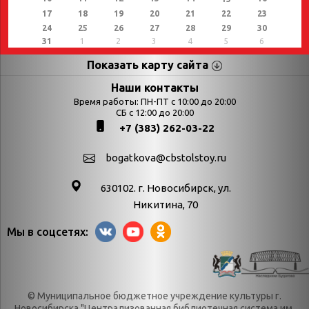
17
18
19
20
21
22
23
24
25
26
27
28
29
30
31
1
2
3
4
5
6
Показать карту сайта
Страницы
Категории
Наши контакты
Время работы: ПН-ПТ с 10:00 до 20:00
Афиша
СБ с 12:00 до 20:00
Выставки
+7 (383) 262-03-22
Библиотекарям
День в истории
Календарь
День в истории.
bogatkova@cbstolstoy.ru
знаменательных дат
Август
630102. г. Новосибирск, ул.
Методические
День в истории.
Никитина, 70
материалы
Апрель
Мы в соцсетях:
Богатков
День в истории.
Контакты
Декабрь
Литрес
День в истории.
© Муниципальное бюджетное учреждение культуры г.
Новости
Июль
Новосибирска "Централизованная библиотечная система им.