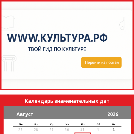
Календарь знаменательных дат
Август
2026
Пн
Вт
Ср
Чт
Пт
Сб
Вс
31
27
28
29
30
1
2