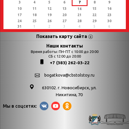
3
4
5
6
7
8
9
10
11
12
13
15
16
14
17
18
19
20
21
22
23
24
25
26
27
28
29
30
31
1
2
3
4
5
6
Показать карту сайта
Страницы
Категории
Наши контакты
Время работы: ПН-ПТ с 10:00 до 20:00
Афиша
СБ с 12:00 до 20:00
Выставки
+7 (383) 262-03-22
Библиотекарям
День в истории
Календарь
День в истории.
bogatkova@cbstolstoy.ru
знаменательных дат
Август
630102. г. Новосибирск, ул.
Методические
День в истории.
Никитина, 70
материалы
Апрель
Мы в соцсетях:
Богатков
День в истории.
Контакты
Декабрь
Литрес
День в истории.