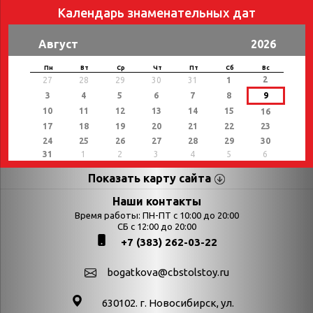
Календарь знаменательных дат
Август
2026
Пн
Вт
Ср
Чт
Пт
Сб
Вс
2
27
28
29
30
31
1
3
4
5
6
7
8
9
10
11
12
13
14
15
16
17
18
19
20
21
22
23
24
25
26
27
28
29
30
31
1
2
3
4
5
6
Показать карту сайта
Страницы
Категории
Наши контакты
Время работы: ПН-ПТ с 10:00 до 20:00
Афиша
СБ с 12:00 до 20:00
Выставки
+7 (383) 262-03-22
Библиотекарям
День в истории
Календарь
День в истории.
bogatkova@cbstolstoy.ru
знаменательных дат
Август
630102. г. Новосибирск, ул.
Методические
День в истории.