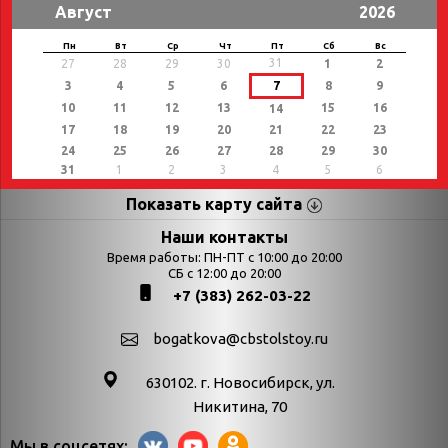
Август
2026
Пн
Вт
Ср
Чт
Пт
Сб
Вс
31
27
28
29
30
1
2
3
4
5
6
7
8
9
10
11
12
13
15
16
14
17
18
19
20
21
22
23
24
25
26
27
28
29
30
31
1
2
3
4
5
6
Показать карту сайта
Страницы
Категории
Наши контакты
Время работы: ПН-ПТ с 10:00 до 20:00
Афиша
СБ с 12:00 до 20:00
Выставки
+7 (383) 262-03-22
Библиотекарям
День в истории
Календарь
День в истории.
bogatkova@cbstolstoy.ru
знаменательных дат
Август
630102. г. Новосибирск, ул.
Методические
День в истории.
Никитина, 70
материалы
Апрель
Мы в соцсетях: