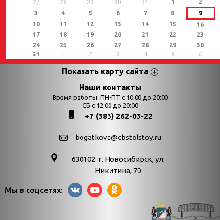
2
27
28
29
30
31
1
3
4
5
6
7
8
9
10
11
12
13
14
15
16
17
18
19
20
21
22
23
24
25
26
27
28
29
30
31
1
2
3
4
5
6
Показать карту сайта
Страницы
Категории
Наши контакты
Время работы: ПН-ПТ с 10:00 до 20:00
Афиша
СБ с 12:00 до 20:00
Выставки
+7 (383) 262-03-22
Библиотекарям
День в истории
Календарь
День в истории.
bogatkova@cbstolstoy.ru
знаменательных дат
Август
630102. г. Новосибирск, ул.
Методические
День в истории.
Никитина, 70
материалы
Апрель
Мы в соцсетях:
Богатков
День в истории.
Контакты
Декабрь