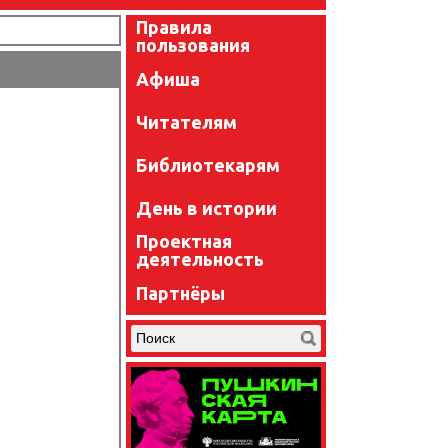
Правила
пользования
Афиша
Читателям
Библиотекарям
День в истории
Проектная
деятельность
Партнёры