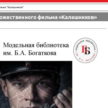
льма "Калашников"
дожественного фильма «Калашников»