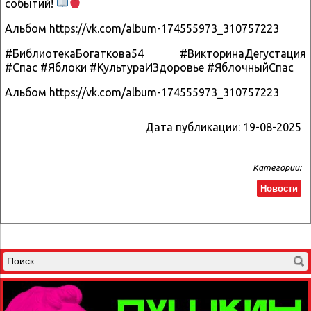
событий!
Альбом https://vk.com/album-174555973_310757223
#БиблиотекаБогаткова54 #ВикторинаДегустация
#Спас #Яблоки #КультураИЗдоровье #ЯблочныйСпас
Альбом https://vk.com/album-174555973_310757223
Дата публикации:
19-08-2025
Категории:
Новости