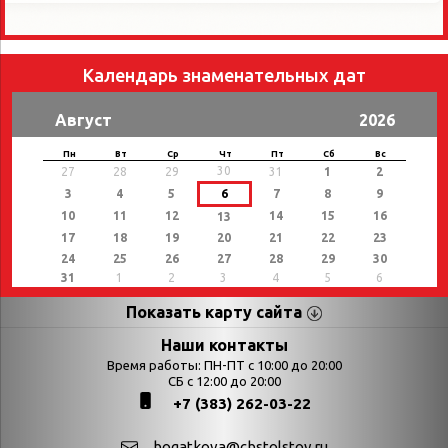
Календарь знаменательных дат
Август
2026
Пн
Вт
Ср
Чт
Пт
Сб
Вс
30
27
28
29
31
1
2
3
4
5
6
7
8
9
10
11
12
14
15
16
13
17
18
19
20
21
22
23
24
25
26
27
28
29
30
31
1
2
3
4
5
6
Показать карту сайта
Страницы
Категории
Наши контакты
Время работы: ПН-ПТ с 10:00 до 20:00
Афиша
СБ с 12:00 до 20:00
Выставки
+7 (383) 262-03-22
Библиотекарям
День в истории
Календарь
День в истории.
bogatkova@cbstolstoy.ru