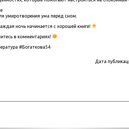
де
ля умиротворения ума перед сном.
каждая ночь начинается с хорошей книги!
литесь в комментариях!
ература #Богаткова54
Дата публикац