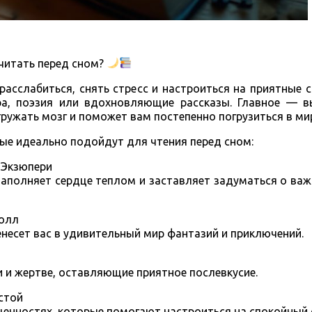
 читать перед сном?
расслабиться, снять стресс и настроиться на приятные 
ра, поэзия или вдохновляющие рассказы. Главное — в
егружать мозг и поможет вам постепенно погрузиться в ми
рые идеально подойдут для чтения перед сном:
-Экзюпери
наполняет сердце теплом и заставляет задуматься о ва
ролл
енесет вас в удивительный мир фантазий и приключений.
и и жертве, оставляющие приятное послевкусие.
стой
енностях, которые помогают настроиться на спокойный 