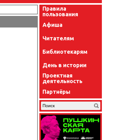
Правила
пользования
Афиша
Читателям
Библиотекарям
День в истории
Проектная
деятельность
Партнёры