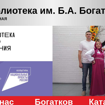
лиотека им. Б.А. Бога
НАЯ
нас
Богатков
Кат