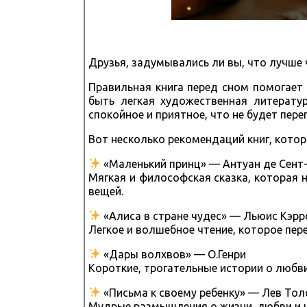
Друзья, задумывались ли вы, что лучше
Правильная книга перед сном помогает 
быть легкая художественная литерату
спокойное и приятное, что не будет пер
Вот несколько рекомендаций книг, кото
«Маленький принц» — Антуан де Сент
Мягкая и философская сказка, которая 
вещей.
«Алиса в стране чудес» — Льюис Кэр
Легкое и волшебное чтение, которое пер
«Дары волхвов» — О.Генри
Короткие, трогательные истории о любв
«Письма к своему ребенку» — Лев Тол
Мудрые размышления о жизни, любви и ц