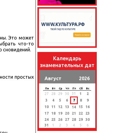
сны. Это может
ыбрать что-то
р сновидений.
Календарь
знаменательных дат
жности простых
Август
2026
Пн
Вт
Ср
Чт
Пт
Сб
Вс
31
27
28
29
30
1
2
3
4
5
6
7
8
9
10
11
12
13
15
16
14
17
18
19
20
21
22
23
24
25
26
27
28
29
30
31
1
2
3
4
5
6
сон.