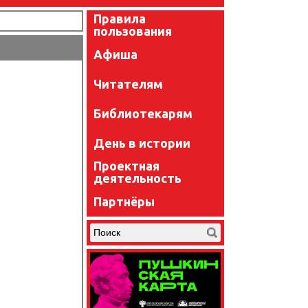
Правила
пользования
Афиша
Читателям
Библиотекарям
День в истории
Проектная
деятельность
Партнёры