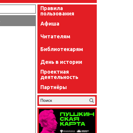
Правила
пользования
»
Афиша
Читателям
Библиотекарям
День в истории
Проектная
деятельность
Партнёры