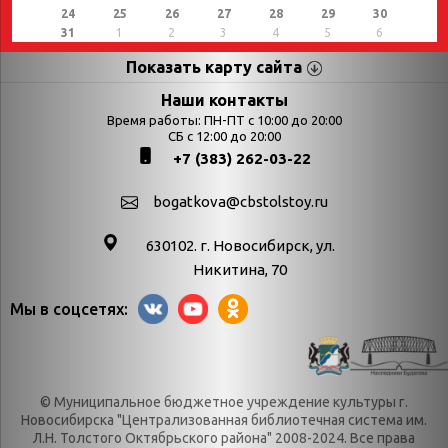
24
25
26
27
28
29
30
31
1
2
3
4
5
6
Показать карту сайта
Страницы
Категории
Наши контакты
Время работы: ПН-ПТ с 10:00 до 20:00
Афиша
СБ с 12:00 до 20:00
Выставки
+7 (383) 262-03-22
Библиотекарям
День в истории
Календарь
День в истории.
bogatkova@cbstolstoy.ru
знаменательных дат
Август
630102. г. Новосибирск, ул.
Методические
День в истории.
Никитина, 70
материалы
Апрель
Мы в соцсетях:
Богатков
День в истории.
Контакты
Декабрь
Литрес
День в истории.
© Муниципальное бюджетное учреждение культуры г.
Новости
Июль
Новосибирска "Централизованная библиотечная система им.
Категории
День в истории.
Л.Н. Толстого Октябрьского района" 2008-2024. Все права