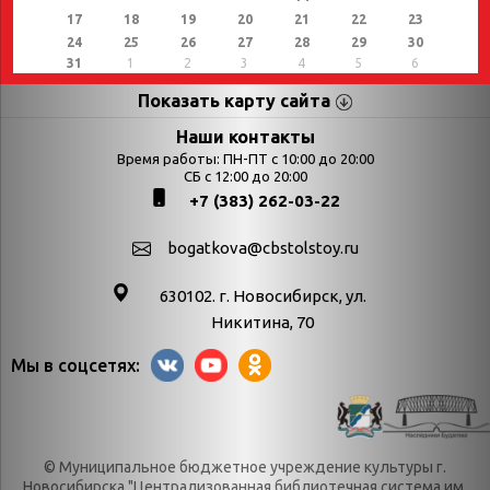
17
18
19
20
21
22
23
24
25
26
27
28
29
30
31
1
2
3
4
5
6
Показать карту сайта
Страницы
Категории
Наши контакты
Время работы: ПН-ПТ с 10:00 до 20:00
Афиша
СБ с 12:00 до 20:00
Выставки
+7 (383) 262-03-22
Библиотекарям
День в истории
Календарь
День в истории.
bogatkova@cbstolstoy.ru
знаменательных дат
Август
630102. г. Новосибирск, ул.
Методические
День в истории.
Никитина, 70
материалы
Апрель
Мы в соцсетях:
Богатков
День в истории.
Контакты
Декабрь
Литрес
День в истории.
© Муниципальное бюджетное учреждение культуры г.
Новости
Июль
Новосибирска "Централизованная библиотечная система им.