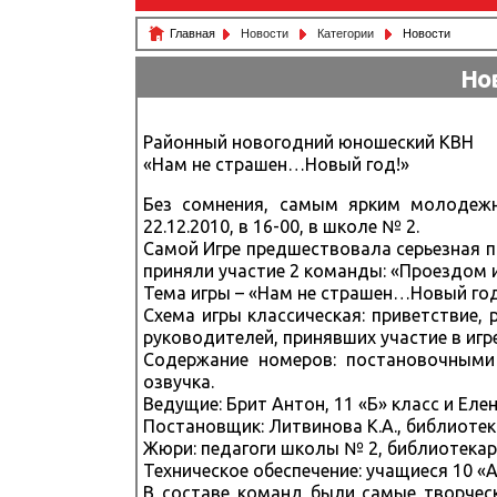
Главная
Новости
Категории
Новости
Но
Районный новогодний юношеский КВН
«Нам не страшен…Новый год!»
Без сомнения, самым ярким молодежн
22.12.2010, в 16-00, в школе № 2.
Самой Игре предшествовала серьезная п
приняли участие 2 команды: «Проездом из
Тема игры – «Нам не страшен…Новый год
Схема игры классическая: приветствие,
руководителей, принявших участие в игре
Содержание номеров: постановочными
озвучка.
Ведущие: Брит Антон, 11 «Б» класс и Еле
Постановщик: Литвинова К.А., библиотека
Жюри: педагоги школы № 2, библиотекари 
Техническое обеспечение: учащиеся 10 «А
В составе команд были самые творческ