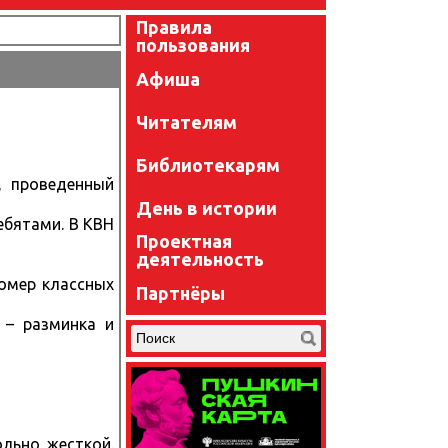
Правила
пользования
Афиша
Читателям
Библиотекарям
, проведенный
День в истории
ебятами. В КВН
Проектная
деятельность
номер классных
Партнёры
 – разминка и
льно жесткой.