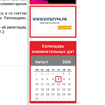
 элементарном
а, и со счетом
з Лапландии»,
 ей репетиции,
 2.
Календарь
знаменательных дат
Август
2026
Пн
Вт
Ср
Чт
Пт
Сб
Вс
31
27
28
29
30
1
2
3
4
5
6
7
8
9
10
11
12
13
15
16
14
17
18
19
20
21
22
23
24
25
26
27
28
29
30
31
1
2
3
4
5
6