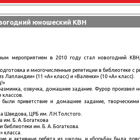
вогодний юношеский КВН
ым мероприятием в 2010 году стал новогодний КВН
одготовка и многочисленные репетиции в библиотеке с р
 Лапландии» (11 «А» класс) и «Валенки» (10 «А» класс).
!»
 разминка, озвучка, домашнее задание. Фурор произвел 
 классов.
 были приветствие и домашнее задание, творческими
на Шведова, ЦРБ им. Л.Н.Толстого.
 им. Б. А. Богаткова
библиотеки им. Б. А. Богаткова.
» класса.
ие и активные ребята из школы, и «борьба» была дово