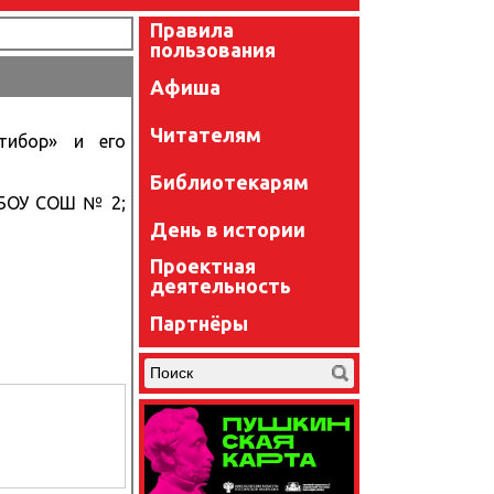
Правила
пользования
Афиша
Читателям
атибор» и его
Библиотекарям
 МБОУ СОШ № 2;
День в истории
Проектная
деятельность
Партнёры