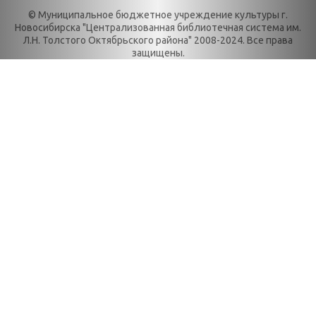
© Муниципальное бюджетное учреждение культуры г.
Новости
Июль
Новосибирска "Централизованная библиотечная система им.
Категории
День в истории.
Л.Н. Толстого Октябрьского района" 2008-2024. Все права
защищены.
О нас
Июнь
История
День в истории.
История
Май
библиотеки
День в истории.
Награды
Март
Локальные акты
День в истории.
Положения
Ноябрь
Правила
День в истории.
пользования
Октябрь
библиотекой
День в истории.
Реквизиты
Сентябрь
Уставные документы
День в истории.
Брендбук
Февраль