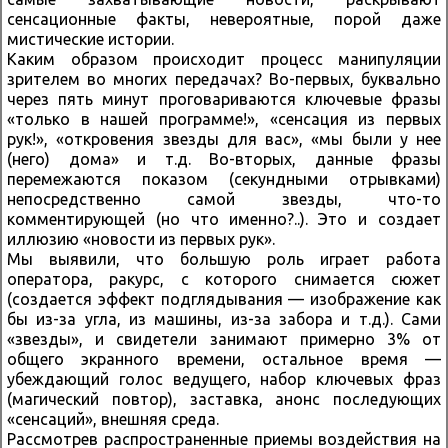
сенсационные факты, невероятные, порой даже
мистические истории.
Каким образом происходит процесс манипуляции
зрителем во многих передачах? Во-первых, буквально
через пять минут проговариваются ключевые фразы
«только в нашей программе!», «сенсация из первых
рук!», «откровения звезды для вас», «мы были у нее
(него) дома» и т.д. Во-вторых, данные фразы
перемежаются показом (секундными отрывками)
непосредственно самой звезды, что-то
комментирующей (но что именно?..). Это и создает
иллюзию «новости из первых рук».
Мы выявили, что большую роль играет работа
оператора, ракурс, с которого снимается сюжет
(создается эффект подглядывания — изображение как
бы из-за угла, из машины, из-за забора и т.д.). Сами
«звезды», и свидетели занимают примерно 3% от
общего экранного времени, остальное время —
убеждающий голос ведущего, набор ключевых фраз
(магический повтор), заставка, анонс последующих
«сенсаций», внешняя среда.
Рассмотрев распространенные приемы воздействия на