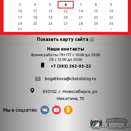
3
4
5
6
7
8
9
10
11
12
14
15
16
13
17
18
19
20
21
22
23
24
25
26
27
28
29
30
31
1
2
3
4
5
6
Показать карту сайта
Страницы
Категории
Наши контакты
Время работы: ПН-ПТ с 10:00 до 20:00
Афиша
СБ с 12:00 до 20:00
Выставки
+7 (383) 262-03-22
Библиотекарям
День в истории
Календарь
День в истории.
bogatkova@cbstolstoy.ru
знаменательных дат
Август
630102. г. Новосибирск, ул.
Методические
День в истории.
Никитина, 70
материалы
Апрель
Мы в соцсетях:
Богатков
День в истории.
Контакты
Декабрь
Литрес
День в истории.