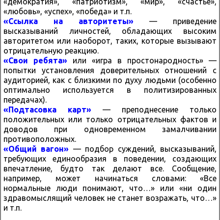
«демократия», «патриотизм», «мир», «счастье»,
«любовь», «успех», «победа» и т.п.
«Ссылка на авторитеты»
— приведение
высказываний личностей, обладающих высоким
авторитетом или наоборот, таких, которые вызывают
отрицательную реакцию.
«Свои ребята»
или «игра в простонародность» —
попытки установления доверительных отношений с
аудиторией, как с близкими по духу людьми (особенно
оптимально используется в политизированных
передачах).
«Подтасовка карт»
— преподнесение только
положительных или только отрицательных фактов и
доводов при одновременном замалчивании
противоположных.
«Общий вагон»
— подбор суждений, высказываний,
требующих единообразия в поведении, создающих
впечатление, будто так делают все. Сообщение,
например, может начинаться словами: «Все
нормальные люди понимают, что…» или «ни один
здравомыслящий человек не станет возражать, что…»
и т.п.