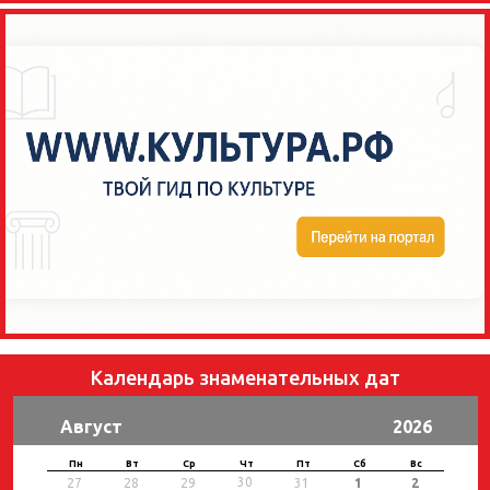
Календарь знаменательных дат
Август
2026
Пн
Вт
Ср
Чт
Пт
Сб
Вс
30
27
28
29
31
1
2