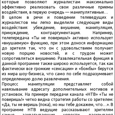
которые позволяют журналистам максимально
эффективно реализовать свои различные приемы
воздействия, в первую очередь — манипулятивные…
В целом в речи и поведении телеведущих и
журналистов мы легко выделили следующие виды
воздействия: убеждение, внушение, манипуляция,
принуждение, контраргументация. Например,
телепередача «Ты не поверишь!» активно использует
«внушаемую» функцию, при этом донося информацию
до зрителя так, что он с удовольствием получает
новую порцию новостей, и с трудом может
сопротивляться внушению. Развлекательная функция в
данной программе также широко используется, так как
фактически все громкие «сенсации» и «бомбы» берутся
из мира шоу-бизнеса, что само по себе подразумевает
определенную долю развлечения.
Процесс манипуляции представляет собой
навязывание адресату дополнительных мотивов и
установок. На примере передачи канала «НТВ» «Ты не
поверишь!» четко видна стратегия работы со зрителем:
«Да, ты не веришь (пока), но мы тебе докажем, что…». В
программе НТВ ведущие рассказывают зрителям
самые захватывающие новости, раскрывают