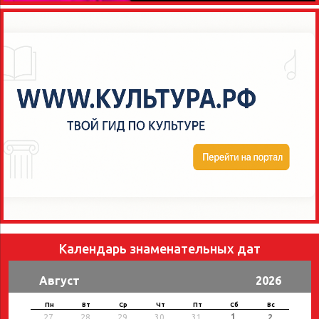
Календарь знаменательных дат
Август
2026
Пн
Вт
Ср
Чт
Пт
Сб
Вс
1
27
28
29
30
31
2