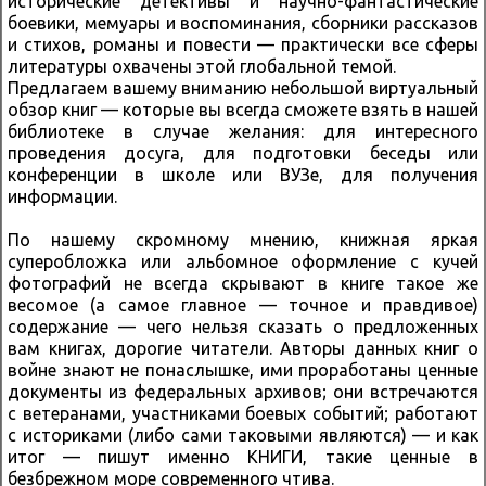
исторические детективы и научно-фантастические
боевики, мемуары и воспоминания, сборники рассказов
и стихов, романы и повести — практически все сферы
литературы охвачены этой глобальной темой.
Предлагаем вашему вниманию небольшой виртуальный
обзор книг — которые вы всегда сможете взять в нашей
библиотеке в случае желания: для интересного
проведения досуга, для подготовки беседы или
конференции в школе или ВУЗе, для получения
информации.
По нашему скромному мнению, книжная яркая
суперобложка или альбомное оформление с кучей
фотографий не всегда скрывают в книге такое же
весомое (а самое главное — точное и правдивое)
содержание — чего нельзя сказать о предложенных
вам книгах, дорогие читатели. Авторы данных книг о
войне знают не понаслышке, ими проработаны ценные
документы из федеральных архивов; они встречаются
с ветеранами, участниками боевых событий; работают
с историками (либо сами таковыми являются) — и как
итог — пишут именно КНИГИ, такие ценные в
безбрежном море современного чтива.