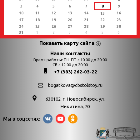
3
4
5
6
7
8
9
10
11
12
13
14
16
15
17
18
19
20
21
22
23
24
25
26
27
28
29
30
31
1
2
3
4
5
6
Показать карту сайта
Страницы
Категории
Наши контакты
Время работы: ПН-ПТ с 10:00 до 20:00
Афиша
СБ с 12:00 до 20:00
Выставки
+7 (383) 262-03-22
Библиотекарям
День в истории
Календарь
День в истории.
bogatkova@cbstolstoy.ru
знаменательных дат
Август
630102. г. Новосибирск, ул.
Методические
День в истории.
Никитина, 70
материалы
Апрель
Мы в соцсетях:
Богатков
День в истории.
Контакты
Декабрь