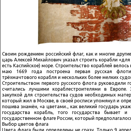
Своим рождением российский флаг, как и многие другие
царь Алексей Михайлович указал строить корабли «для
есть Каспийское) море. Строительство кораблей велось в
маю 1669 года построена первая русская флоти
трёхмачтового корабля и нескольких более мелких судо
Строительством первого русского флота руководили г
считались лучшими кораблестроителями в Европе.
закупкой для строительства судов необходимых матер
который жил в Москве, в своей росписи упомянул и опр
пошива знамён, «а цветами.., как великий государь ука
государства корабль, того государства бывает 
государственном флаге России, который предполагалос
Выбор цветов флага
Цвета флага были определены не сразу. Только 9 апре