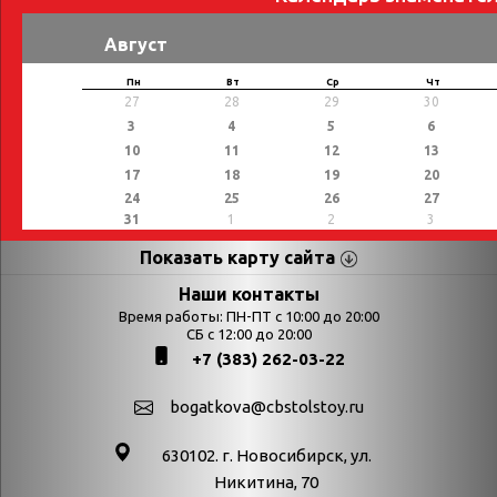
Август
Пн
Вт
Ср
Чт
27
28
29
30
3
4
5
6
10
11
12
13
17
18
19
20
24
25
26
27
31
1
2
3
Показать карту сайта
Страницы
Категории
Наши контакты
Время работы: ПН-ПТ с 10:00 до 20:00
Афиша
СБ с 12:00 до 20:00
Выставки
+7 (383) 262-03-22
Библиотекарям
День в истории
Календарь
День в истории.
bogatkova@cbstolstoy.ru
знаменательных дат
Август
630102. г. Новосибирск, ул.
Методические
День в истории.
Никитина, 70