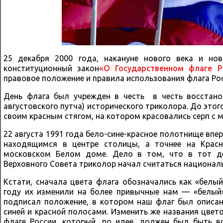
25 декабря 2000 года, накануне нового века и но
конституционный закон
«О Государственном флаге 
правовое положение и правила использования флага Рос
День флага был учрежден в честь в честь восстано
августовского путча) исторического триколора. До этого
своим красным стягом, на котором красовались серп с 
22 августа 1991 года бело-сине-красное полотнище вп
находящимся в центре столицы, а точнее на Красн
московском Белом доме. Дело в том, что в тот де
Верховного Совета триколор начал считаться национал
Кстати, сначала цвета флага обозначались как «белый
году их изменили на более привычные нам — «белый»,
подписал положение, в котором наш флаг был описан
синей и красной полосами. Изменить же названия цвет
флаге России, который, по идее, должен был быть в