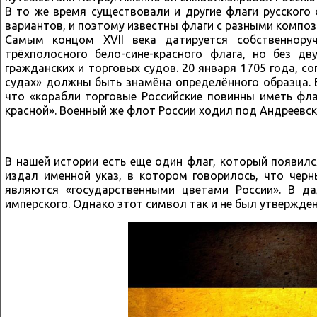
В то же время существовали и другие флаги русского
вариантов, и поэтому известны флаги с разными компо
Самым концом XVII века датируется собственнору
трёхполосного бело-сине-красного флага, но без д
гражданских и торговых судов. 20 января 1705 года, сог
судах» должны быть знамёна определённого образца. 
что «корабли торговые Российские повинны иметь флаг
красной». Военный же флот России ходил под Андреевс
В нашей истории есть еще один флаг, который появился 
издал именной указ, в котором говорилось, что черн
являются «государственными цветами России». В д
имперского. Однако этот символ так и не был утвержден