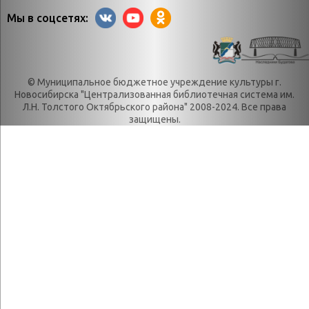
материалы
Апрель
Мы в соцсетях:
Богатков
День в истории.
Контакты
Декабрь
Литрес
День в истории.
© Муниципальное бюджетное учреждение культуры г.
Новости
Июль
Новосибирска "Централизованная библиотечная система им.
Категории
День в истории.
Л.Н. Толстого Октябрьского района" 2008-2024. Все права
защищены.
О нас
Июнь
История
День в истории.
История
Май
библиотеки
День в истории.
Награды
Март
Локальные акты
День в истории.
Положения
Ноябрь
Правила
День в истории.
пользования
Октябрь