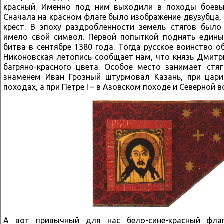
красный. Именно под ним выходили в походы боевы
Сначала на красном флаге было изображение двузубца, 
крест. В эпоху раздробленности земель стягов был
имело свой символ. Первой попыткой поднять едины
битва в сентябре 1380 года. Тогда русское воинство 
Никоновская летопись сообщает нам, что князь Дмит
багряно-красного цвета. Особое место занимает стя
знаменем Иван Грозный штурмовал Казань, при цар
походах, а при Петре I – в Азовском походе и Северной 
А вот привычный для нас бело-сине-красный фла