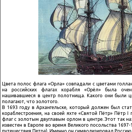
Цвета полос флага «Орла» совпадали с цветами голлан
на российских флагах корабля «Орёл» была оче
нашивавшиеся в центр полотнища. Какого они были цв
полагают, что золотого.
В 1693 году в Архангельске, который должен был ста
кораблестроения, на своей яхте «Святой Пётр» Пётр I
флаг с золотым двуглавым орлом в центре. Этот так н
известен в Европе во время Великого посольства 1697-1
путешествия Петра). Именно он символизировал Россию