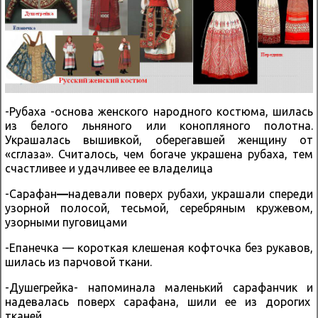
-Рубаха -основа женского народного костюма, шилась
из белого льняного или конопляного полотна.
Украшалась вышивкой, оберегавшей женщину от
«сглаза». Считалось, чем богаче украшена рубаха, тем
счастливее и удачливее ее владелица
-Сарафан
—
надевали поверх рубахи, украшали спереди
узорной полосой, тесьмой, серебряным кружевом,
узорными пуговицами
-Епанечка — короткая клешеная кофточка без рукавов,
шилась из парчовой ткани.
-Душегрейка- напоминала маленький сарафанчик и
надевалась поверх сарафана, шили ее из дорогих
тканей.