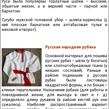
Руси были популярны горлатные шапки – высокие,
обшитые мехом, а в верхней части – парчой или
бархатом.
Сугубо мужской головной убор – шляпа-мурмолка (у
неё плоская бархатная или алтабасовая тулья и
меховой отворот).
Русская народная рубаха
Основной материал для пошива
русских рубах – шёлк (у богатых)
или хлопчатобумажные ткани (у
низших сословий). Раньше в
районе подмышек у русских
рубах были ластовицы
квадратной формы, а по бокам –
клинья-теругольники. Назначение рубахи (для работы и
повседневной жизни, для выхода в свет и т. д.)
определяло длину рукавов (в районе кистей рук они
сужались). Наиболее распространённый вариант