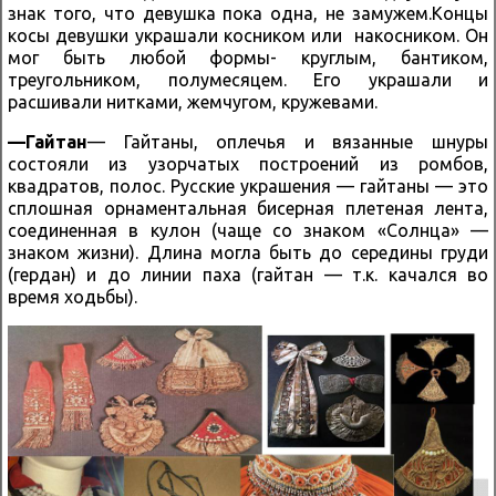
знак того, что девушка пока одна, не замужем.Концы
косы девушки украшали косником или накосником. Он
мог быть любой формы- круглым, бантиком,
треугольником, полумесяцем. Его украшали и
расшивали нитками, жемчугом, кружевами.
—
Гайтан
— Гайтаны, оплечья и вязанные шнуры
состояли из узорчатых построений из ромбов,
квадратов, полос. Русские украшения — гайтаны — это
сплошная орнаментальная бисерная плетеная лента,
соединенная в кулон (чаще со знаком «Солнца» —
знаком жизни). Длина могла быть до середины груди
(гердан) и до линии паха (гайтан — т.к. качался во
время ходьбы).