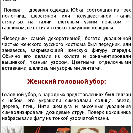
-Понева — древняя одежда. Юбка, состоящая из трех
полотнищ шерстяной или полушерстяной ткани,
стянутых на талии плетеным узким пояском —
гашником; ее носили только замужние женщины.
-Передник- самой декоративной, богато украшенной
частью женского русского костюма был передник, или
занавеска, закрывающий женскую фигуру спереди.
Обычно его делали из холста и орнаментировали
вышивкой, тканым узором. Цветными отделочными
вставками, шелковыми узорными лентами.
Женский головной убор
:
Головной убор, в народных представлениях был связан
с небом, его украшали символами солнца, звезд,
дерева, птиц. Нити жемчуга и височные украшения
символизировали дождевые струи. Поверх кокошника
набрасывали фату из тонкой узорчатой ткани.