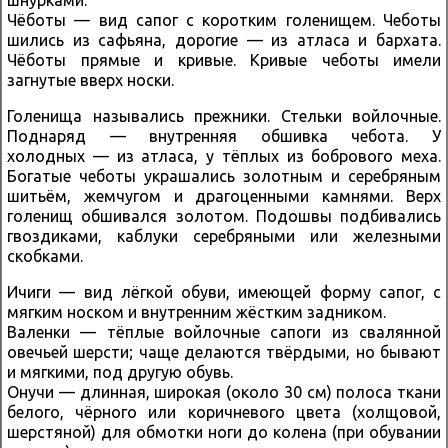
Чёботы — вид сапог с коротким голенищем. Чеботы
шились из сафьяна, дорогие — из атласа и бархата.
Чёботы прямые и кривые. Кривые чеботы имели
загнутые вверх носки.
Голенища назывались прежники. Стельки войлочные.
Поднаряд — внутренняя обшивка чебота. У
холодных — из атласа, у тёплых из бобрового меха.
Богатые чеботы украшались золотным и серебряным
шитьём, жемчугом и драгоценными камнями. Верх
голенищ обшивался золотом. Подошвы подбивались
гвоздиками, каблуки серебряными или железными
скобками.
Ичиги — вид лёгкой обуви, имеющей форму сапог, с
мягким носком и внутренним жёстким задником.
Валенки — тёплые войлочные сапоги из свалянной
овечьей шерсти; чаще делаются твёрдыми, но бывают
и мягкими, под другую обувь.
Онучи — длинная, широкая (около 30 см) полоса ткани
белого, чёрного или коричневого цвета (холщовой,
шерстяной) для обмотки ноги до колена (при обувании