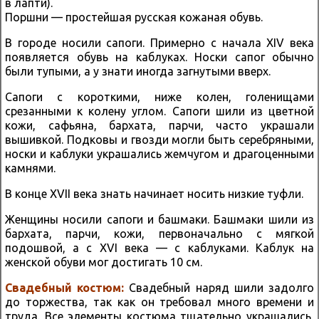
в лапти).
Поршни — простейшая русская кожаная обувь.
В городе носили сапоги. Примерно с начала XIV века
появляется обувь на каблуках. Носки сапог обычно
были тупыми, а у знати иногда загнутыми вверх.
Сапоги с короткими, ниже колен, голенищами
срезанными к колену углом. Сапоги шили из цветной
кожи, сафьяна, бархата, парчи, часто украшали
вышивкой. Подковы и гвозди могли быть серебряными,
носки и каблуки украшались жемчугом и драгоценными
камнями.
В конце XVII века знать начинает носить низкие туфли.
Женщины носили сапоги и башмаки. Башмаки шили из
бархата, парчи, кожи, первоначально с мягкой
подошвой, а с XVI века — с каблуками. Каблук на
женской обуви мог достигать 10 см.
Свадебный костюм:
Свадебный наряд шили задолго
до торжества, так как он требовал много времени и
труда. Все элементы костюма тщательно украшались,