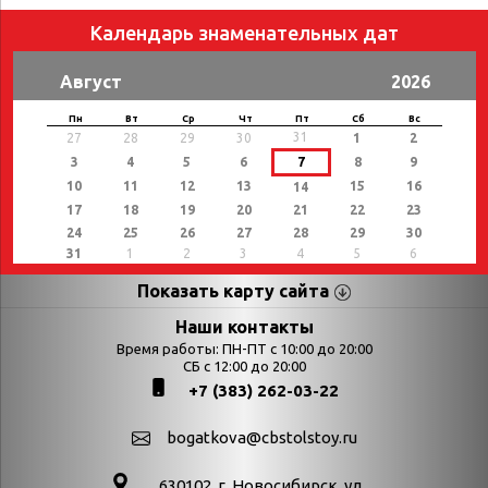
Календарь знаменательных дат
Август
2026
Пн
Вт
Ср
Чт
Пт
Сб
Вс
31
27
28
29
30
1
2
3
4
5
6
7
8
9
10
11
12
13
15
16
14
17
18
19
20
21
22
23
24
25
26
27
28
29
30
31
1
2
3
4
5
6
Показать карту сайта
Страницы
Категории
Наши контакты
Время работы: ПН-ПТ с 10:00 до 20:00
Афиша
СБ с 12:00 до 20:00
Выставки
+7 (383) 262-03-22
Библиотекарям
День в истории
Календарь
День в истории.
bogatkova@cbstolstoy.ru
знаменательных дат
Август
630102. г. Новосибирск, ул.