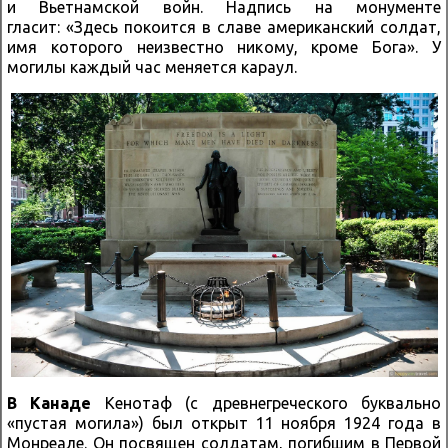
и Вьетнамской войн. Надпись на монументе
гласит: «Здесь покоится в славе американский солдат,
имя которого неизвестно никому, кроме Бога». У
могилы каждый час меняется караул.
В Канаде
Кенотаф (с древнегреческого буквально
«пустая могила») был открыт 11 ноября 1924 года в
Монреале. Он посвящен солдатам, погибшим в Первой