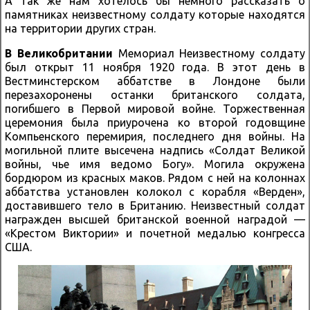
А так же нам хотелось бы немного рассказать о
памятниках неизвестному солдату которые находятся
на территории других стран.
В Великобритании
Мемориал Неизвестному солдату
был открыт 11 ноября 1920 года. В этот день в
Вестминстерском аббатстве в Лондоне были
перезахоронены останки британского солдата,
погибшего в Первой мировой войне. Торжественная
церемония была приурочена ко второй годовщине
Компьенского перемирия, последнего дня войны. На
могильной плите высечена надпись «Солдат Великой
войны, чье имя ведомо Богу». Могила окружена
бордюром из красных маков. Рядом с ней на колоннах
аббатства установлен колокол с корабля «Верден»,
доставившего тело в Британию. Неизвестный солдат
награжден высшей британской военной наградой —
«Крестом Виктории» и почетной медалью конгресса
США.