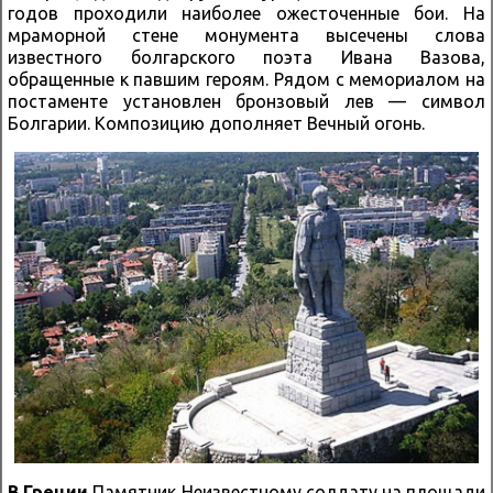
годов проходили наиболее ожесточенные бои. На
мраморной стене монумента высечены слова
известного болгарского поэта Ивана Вазова,
обращенные к павшим героям. Рядом с мемориалом на
постаменте установлен бронзовый лев — символ
Болгарии. Композицию дополняет Вечный огонь.
В Греции
Памятник Неизвестному солдату на площади