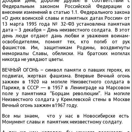
Добрый день, дорогие друзья! В соответствии с
Федеральным законом Российской Федерации о
внесении изменений в статью 1.1. Федерального закона
«О днях воинской славы и памятных датах России» от
13 марта 1995 года № 32-ФЗ установлена памятная
дата – 3 декабря – День неизвестного солдата. В этот
день люди отдают дань любви и уважения воинам-
освободителям, помнят тех, кто погиб от рук
фашистов. Им, защитникам Родины, воздвигнуты
мемориалы Славы, обелиски. На братских могилах
никогда не увядают цветы.
ВЕЧНЫЙ ОГОНЬ – символ памяти о павших героях, их
подвигах, жертвах фашизма. Впервые Вечный огонь
зажжен в 1920 на могиле Неизвестного солдата в
Париже, в СССР — в 1957 в Ленинграде на Марсовом
поле у памятника “Борцам революции”. На могиле
Неизвестного солдата у Кремлевской стены в Москве
Вечный огонь зажжен в1967 году.
Все мы знаем, что у нас в Новосибирске есть
Монумент славы и памятник неизвестному солдату.