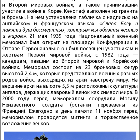
и Второй мировых войнах, а также принимавшим
участие в войне в Корее. Кенотаф выполнен из гранита
и бронзы. На нем установлена табличка с надписью на
английском и французском языках: «
Слава Богу и
памяти душ бессмертных, которым мы обязаны честью
и миром»
. 21 мая 1939 года Национальный военный
мемориал был открыт на площади Конфедерации в
Оттаве. Первоначально он был посвящен участникам и
жертвам Первой мировой войны, с 1982 года —
канадцам, павшим во Второй мировой и Корейской
войнах. Мемориал состоит из 23 бронзовых фигур
высотой 2,4 м, которые представляют военных разных
родов войск, выходящих из арки навстречу миру. На
вершине арки на высоте 5,5 м расположены скульптуры
ангелов, держащих лавровый венок как символ мира. В
2000 году перед мемориалом соорудили Могилу
Неизвестного солдата (останки перевезены из
Франции). Ежегодно в день памяти 11 ноября перед
мемориалом проводятся митинги и торжественное
возложение венков.