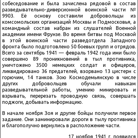
собеседование и была зачислена рядовой в состав
разведывательно-диверсионной воинской части №
9903. Её основу составили добровольцы из
комсомольских организаций Москвы и Подмосковья, а
командный состав набран из слушателей Военной
академии имени Фрунзе. Во время битвы под Москвой
в этой воинской части разведотдела Западного
фронта было подготовлено 50 боевых групп и отрядов.
Всего за сентябрь 1941 — февраль 1942 года ими было
совершено 89 проникновений в тыл противника,
уничтожено 3500 немецких солдат и офицеров,
ликвидировано 36 предателей, взорвано 13 цистерн с
горючим, 14 танков. Зою Космодемьянскую в числе
других добровольцев обучали навыкам
разведывательной работы, умению минировать и
взрывать, перерезать проводную связь, совершать
поджоги, добывать информацию.
В начале ноября Зоя и другие бойцы получили первое
задание. Они заминировали дороги в тылу противника
и благополучно вернулись в расположение части.
17 ноября 1941 г. появился