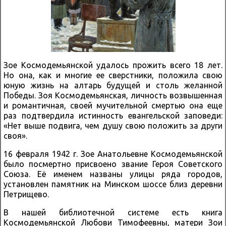
Зое Космодемьянской удалось прожить всего 18 лет.
Но она, как и многие ее сверстники, положила свою
юную жизнь на алтарь будущей и столь желанной
Победы. Зоя Космодемьянская, личность возвышенная
и романтичная, своей мучительной смертью она еще
раз подтвердила истинность евангельской заповеди:
«Нет выше подвига, чем душу свою положить за други
своя».
16 февраля 1942 г. Зое Анатольевне Космодемьянской
было посмертно присвоено звание Героя Советского
Союза. Её именем названы улицы ряда городов,
установлен памятник на Минском шоссе близ деревни
Петрищево.
В нашей библиоте
чной системе есть книга
Космодемьянской Любови Тимофеевны, матери Зои