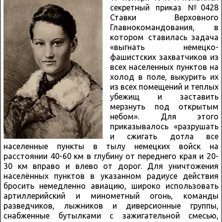
секретный приказ №0428
Ставки Верховного
Главнокомандования, в
котором ставилась задача
«выгнать немецко-
фашистских захватчиков из
всех населенных пунктов на
холод в поле, выкурить их
из всех помещений и теплых
убежищ и заставить
мерзнуть под открытым
небом». Для этого
приказывалось «разрушать
и сжигать дотла все
населенные пункты в тылу немецких войск на
расстоянии 40-60 км в глубину от переднего края и 20-
30 км вправо и влево от дорог. Для уничтожения
населённых пунктов в указанном радиусе действия
бросить немедленно авиацию, широко использовать
артиллерийский и минометный огонь, команды
разведчиков, лыжников и диверсионные группы,
снабженные бутылками с зажигательной смесью,