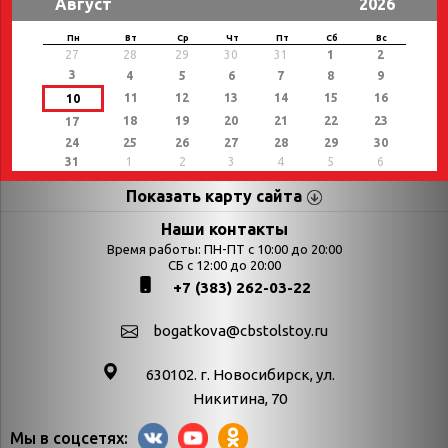
Август
2026
Пн
Вт
Ср
Чт
Пт
Сб
Вс
27
28
29
30
31
1
2
3
4
5
6
7
8
9
11
12
13
14
15
16
10
18
19
20
21
22
23
17
24
25
26
27
28
29
30
31
1
2
3
4
5
6
Показать карту сайта
Страницы
Категории
Наши контакты
Время работы: ПН-ПТ с 10:00 до 20:00
Афиша
СБ с 12:00 до 20:00
Выставки
+7 (383) 262-03-22
Библиотекарям
День в истории
Календарь
День в истории.
bogatkova@cbstolstoy.ru
знаменательных дат
Август
630102. г. Новосибирск, ул.
Методические
День в истории.
Никитина, 70
материалы
Апрель
Мы в соцсетях:
Богатков
День в истории.