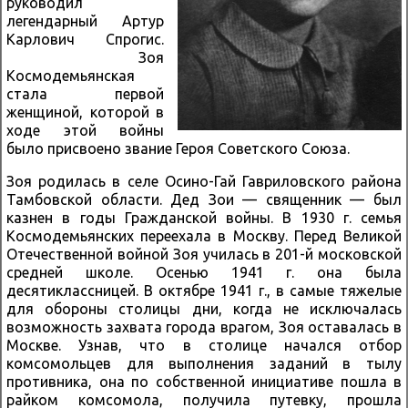
руководил
легендарный Артур
Карлович Спрогис.
Зоя
Космодемьянская
стала первой
женщиной, которой в
ходе этой войны
было присвоено звание Героя Советского Союза.
Зоя родилась в селе Осино-Гай Гавриловского района
Тамбовской области. Дед Зои — священник — был
казнен в годы Гражданской войны. В 1930 г. семья
Космодемьянских переехала в Москву. Перед Великой
Отечественной войной Зоя училась в 201-й московской
средней школе. Осенью 1941 г. она была
десятиклассницей. В октябре 1941 г., в самые тяжелые
для обороны столицы дни, когда не исключалась
возможность захвата города врагом, Зоя оставалась в
Москве. Узнав, что в столице начался отбор
комсомольцев для выполнения заданий в тылу
противника, она по собственной инициативе пошла в
райком комсомола, получила путевку, прошла