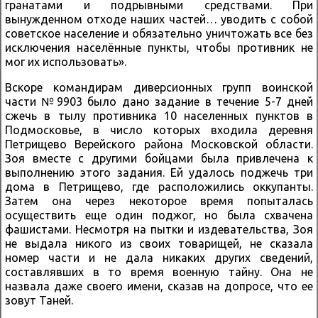
гранатами и подрывными средствами. При
вынужденном отходе наших частей… уводить с собой
советское население и обязательно уничтожать все без
исключения населённые пункты, чтобы противник не
мог их использовать».
Вскоре командирам диверсионных групп воинской
части №9903 было дано задание в течение 5-7 дней
сжечь в тылу противника 10 населенных пунктов в
Подмосковье, в число которых входила деревня
Петрищево Верейского района Московской области.
Зоя вместе с другими бойцами была привлечена к
выполнению этого задания. Ей удалось поджечь три
дома в Петрищево, где расположились оккупанты.
Затем она через некоторое время попыталась
осуществить еще один поджог, но была схвачена
фашистами. Несмотря на пытки и издевательства, Зоя
не выдала никого из своих товарищей, не сказала
номер части и не дала никаких других сведений,
составлявших в то время военную тайну. Она не
назвала даже своего имени, сказав на допросе, что ее
зовут Таней.