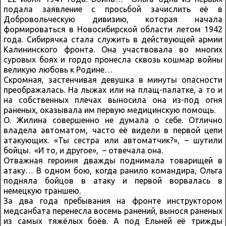
подала заявление с просьбой зачислить её в
Добровольческую дивизию, которая начала
формироваться в Новосибирской области летом 1942
года. Сибирячка стала служить в действующей армии
Калининского фронта. Она участвовала во многих
суровых боях и гордо пронесла сквозь кошмар войны
великую любовь к Родине…
Скромная, застенчивая девушка в минуты опасности
преображалась. На лыжах или на плащ-палатке, а то и
на собственных плечах выносила она из-под огня
раненых, оказывала им первую медицинскую помощь.
О. Жилина совершенно не думала о себе. Отлично
владела автоматом, часто её видели в первой цепи
атакующих. «Ты сестра или автоматчик?», – шутили
бойцы. «И то, и другое», – отвечала она.
Отважная героиня дважды поднимала товарищей в
атаку… В одном бою, когда ранило командира, Ольга
подняла бойцов в атаку и первой ворвалась в
немецкую траншею.
За два года пребывания на фронте инструктором
медсанбата перенесла восемь ранений, вынося раненых
из самых тяжёлых боёв. А под Ельней её трижды