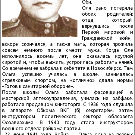
Оби.
Оля рано потеряла
обоих родителей:
отца, который
вернувшись после
Первой мировой и
Гражданской войн,
вскоре скончался, а также мать, которая прожила
совсем немного после смерти мужа. Когда Оле
исполнилось восемь лет, она оказалась круглой
сиротой и, чтобы выжить, устроилась работать няней.
Со временем ее забрала к себе тетя в Новосибирск. Там
Ольга успешно училась в школе, занималась
стрелковым спортом, на «отлично» сдала нормы
«Готов к санитарной обороне».
После школы Ольга работала фасовщицей в
мастерской аптекоуправления, училась на рабфаке,
работала продавцом книготорга. С 1936 года служила
в аппарате Обкома ВКП (б) секретарём, затем
инструктором политического сектора облсовета
Осоавиахима. В 1940 году стала инструктором
военного отдела райкома партии.
22 июня 1941 года. Война… Ольга одна из первых