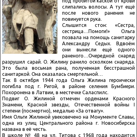
под пробитой каской от крови
слипались волосы. А тут ещё
после нового ранения не
повинуется рука.
Слышится стон: «Сестра,
сестрица…Помоги!» Ольга
позвала на помощь санитарку
Александру Седых. Вдвоём
они вынесли ещё одного
раненого…Очередной снаряд
разрушил сарай. О. Жилину ранило осколком снаряда.
Это была восьмая рана, полученная бесстрашной
санитаркой. Она оказалась смертельной…
Так 8 октября 1944 года Ольга Жилина героически
погибла под г. Ригой, в районе селения Бумбиери.
Похоронена в Латвии, в местечке Саласпилс.
Подвиг О. Жилиной отмечен орденами Красного
Знамени, Красной звезды, Отечественной войны I
степени (посмертно), медалью «За отвагу».
Имя Ольги Жилиной увековечено на Монументе Славы,
одна из улиц Центрального района г. Новосибирска
названа в её честь.
В школе № 48 на ул. Титова с 1968 года находится