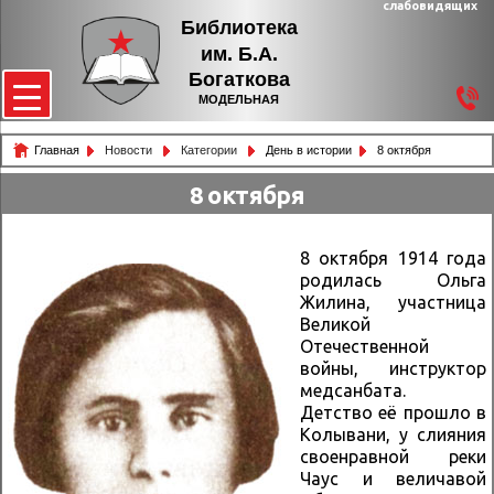
слабовидящих
Библиотека
им. Б.А.
Богаткова
МОДЕЛЬНАЯ
Главная
Новости
Категории
День в истории
8 октября
8 октября
8 октября 1914 года
родилась Ольга
Жилина, участница
Великой
Отечественной
войны, инструктор
медсанбата.
Детство её прошло в
Колывани, у слияния
своенравной реки
Чаус и величавой