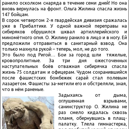
ранило осколком снаряда в течение семи дней! Но она
вновь вернулась на фронт. Ольга Жилина спасла жизнь
147 бойцам.
В сорок четвертом 2-я гвардейская дивизия сражалась
уже в Прибалтике. У одной важной переправы на
сибиряков обрушился шквал артиллерийского и
миномётного огня. О. Жилину ранило в лицо и в ногу. Ей
предложили отправиться в санитарный взвод. Она
только махнула рукой – теперь, мол, не до того.
Это было под Ригой… Бои за город шли тяжелые,
кровопролитные. За три дня ожесточенных
наступательных боёв отважная сибирячка спасла
жизнь 75 солдатам и офицерам. Чудом сохранившийся
после фашистских бомбежек сарай стал полевым
лазаретом. Фашисты за-метили его и обстреляли, зная,
что в нём раненые.
Задыхаясь от дыма,
оглушенная взрывами,
санинструктор О. Жилина не
раз смело кидалась сквозь
пламя, обернувшись в плащ-
палатку. Тлела гимнастерка,