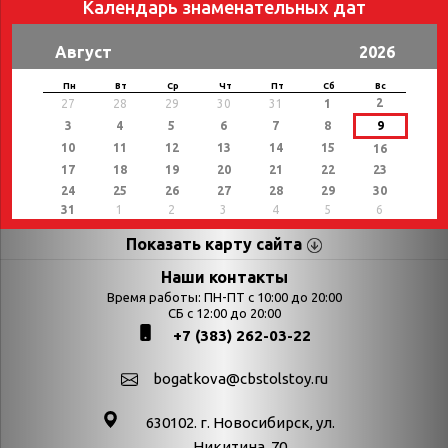
Календарь знаменательных дат
Август
2026
Пн
Вт
Ср
Чт
Пт
Сб
Вс
2
27
28
29
30
31
1
3
4
5
6
7
8
9
10
11
12
13
14
15
16
17
18
19
20
21
22
23
24
25
26
27
28
29
30
31
1
2
3
4
5
6
Показать карту сайта
Страницы
Категории
Наши контакты
Время работы: ПН-ПТ с 10:00 до 20:00
Афиша
СБ с 12:00 до 20:00
Выставки
+7 (383) 262-03-22
Библиотекарям
День в истории
Календарь
День в истории.
bogatkova@cbstolstoy.ru
знаменательных дат
Август
630102. г. Новосибирск, ул.
Методические
День в истории.
Никитина, 70