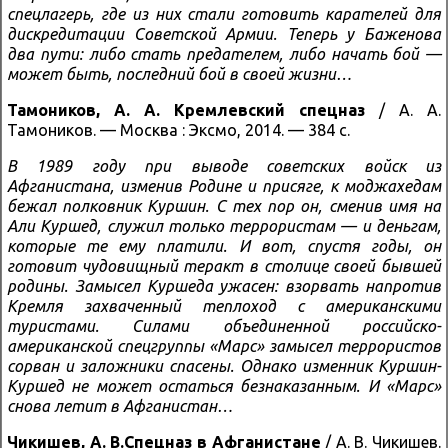
спецлагерь, где из них стали готовить карателей для
дискредитации Советской Армии. Теперь у Баженова
два пути: либо стать предателем, либо начать бой —
может быть, последний бой в своей жизни…
Тамоников, А. А.
Кремлевский спецназ
/ А. А.
Тамоников. — Москва : Эксмо, 2014. — 384 с.
В 1989 году при выводе советских войск из
Афганистана, изменив Родине и присяге, к моджахедам
бежал полковник Куршин. С тех пор он, сменив имя на
Али Куршед, служил только террористам — и деньгам,
которые те ему платили. И вот, спустя годы, он
готовит чудовищный теракт в столице своей бывшей
родины. Замысел Куршеда ужасен: взорвать напротив
Кремля захваченный теплоход с американскими
туристами. Силами объединенной российско-
американской спецгруппы «Марс» замысел террористов
сорван и заложники спасены. Однако изменник Куршин-
Куршед не может остаться безнаказанным. И «Марс»
снова летит в Афганистан…
Чикишев, А. В.
Спецназ в Афганистане
/ А. В. Чикишев.