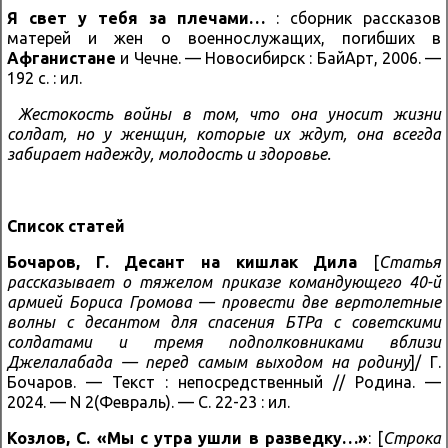
Я свет у
тебя за плечами…
: сборник рассказов
матерей и жен о военнослужащих, погибших в
Афганистане
и Чечне. — Новосибирск : БайАрт, 2006. —
192 с. : ил.
Жестокость войны в том, что она уносит жизни
солдат, но у женщин, которые их ждут, она всегда
забирает надежду, молодость и здоровье.
Список статей
Бочаров, Г.
Десант на кишлак Дила
[
Статья
рассказывает о тяжелом приказе командующего 40-й
армией Бориса Громова — провести две вертолетные
волны с десантом для спасения БТРа с советскими
солдатами и тремя подполковниками вблизи
Джелалабада — перед самым выходом на родину
]/ Г.
Бочаров. — Текст : непосредственный // Родина. —
2024. — N 2(Февраль). — С. 22-23 : ил.
Козлов, С.
«Мы с утра ушли в разведку…»
: [
Строка