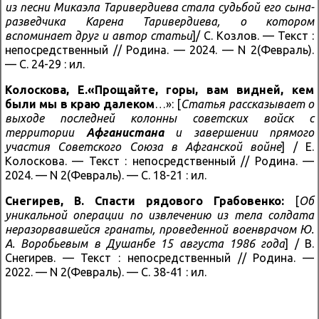
из песни Микаэла Таривердиева стала судьбой его сына-
разведчика Карена Таривердиева, о котором
вспоминает друг и автор статьи
]/ С. Козлов. — Текст :
непосредственный // Родина. — 2024. — N 2(Февраль).
— С. 24-29 : ил.
Колоскова, Е.
«Прощайте, горы, вам видней, кем
были мы в краю далеком
…»: [
Статья рассказывает о
выходе последней колонны советских войск с
территории
Афганистана
и завершении прямого
участия Советского Союза в Афганской войне
] / Е.
Колоскова. — Текст : непосредственный // Родина. —
2024. — N 2(Февраль). — С. 18-21 : ил.
Снегирев, В.
Спасти рядового Грабовенко:
[
Об
уникальной операции по извлечению из тела солдата
неразорвавшейся гранаты, проведенной военврачом Ю.
А. Воробьевым в Душанбе 15 августа 1986 года
] / В.
Снегирев. — Текст : непосредственный // Родина. —
2022. — N 2(Февраль). — С. 38-41 : ил.