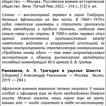
общество. — Москва : Российское военно-историческое
общество : Вече : Пятый Рим, 2022. – 316 с., [12] л. ил.
Саланг — высокогорный перевал в горах Гиндукуш,
делящих Афганистан на две части. В 1960—1970-х
годах советские инженеры и строители проложили
здесь автодорогу и пробили тоннель, соединив тем
самым север и юг страны. В 1980-х годах перевал стал
ареной ожесточенного противостояния между
советскими войсками и вооруженной оппозицией за
право контролировать стратегическую коммуникацию.
«Проблема номер один» — так емко охарактеризовал
эксплуатацию и оборону высокогорной автодороги
последний командующий 40-й армией Б. В. Громов.
Рамазанов, А. Э.
Трагедия в ущелье Шаеста
:
[сборник] / Алескендер Рамазанов. — Москва : Эксмо,
2019. — 284 с.
Афганская военная кампания только началась. У наших
солдат и офицеров еще не было необходимого боевого
опыта. Можно сказать, наши парни еще не знали,
каково это — когда стреляют в тебя по-настоящему.