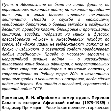
Пусть в Афганистане не было ни линии фронта, ни
«правильной», «окопной» войны, но «окопная правда» —
вот она, в этом боевом дневнике пехотного
лейтенанта. Правда о службе в «воюющем»,
«рейдовом» батальоне, о боевых выходах и воздушных
десантах, проводке колонн, блокировке и прочесывании
кишлаков, засадах, подрывах на минах и фугасах,
преследовании «духов» и многодневных походах по
горам, где «даже ишаки не выдерживают, ложатся на
брюхо и издыхают, а советский солдат преодолевает
любые трудности». Правда о массовом героизме и
неприглядной изнанке войны — о награждении
тыловиков чаще боевых офицеров, о непростительных
ошибках старших командиров и тяжелых потерях, о
сопровождении на Родину «груза 200» в незапаянных
червивых гробах и невыносимых похоронах, когда «даже
водка не берет». Вся правда о последней, героической и
кровавой войне СССР…
Прямицын, В. Н.
«Проблема номер один». Перевал
Саланг в истории Афганской войны (1979-1989)
/
Владимир Прямицын ; Российское военно-историческое