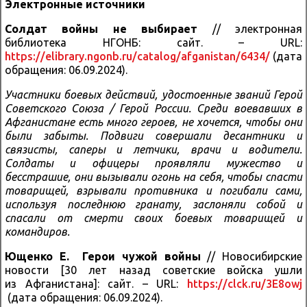
Электронные источники
Солдат войны не выбирает
// электронная
библиотека НГОНБ: сайт. – URL:
https://elibrary.ngonb.ru/catalog/afganistan/6434/
(дата
обращения: 06.09.2024).
Участники боевых действий, удостоенные званий Герой
Советского Союза / Герой России. Среди воевавших в
Афганистане есть много героев, не хочется, чтобы они
были забыты. Подвиги совершали десантники и
связисты, саперы и летчики, врачи и водители.
Солдаты и офицеры проявляли мужество и
бесстрашие, они вызывали огонь на себя, чтобы спасти
товарищей, взрывали противника и погибали сами,
используя последнюю гранату, заслоняли собой и
спасали от смерти своих боевых товарищей и
командиров.
Ющенко Е. Герои чужой войны
// Новосибирские
новости [30 лет назад советские войска ушли
из Афганистана]: сайт. – URL:
https://clck.ru/3E8owj
(дата обращения: 06.09.2024).