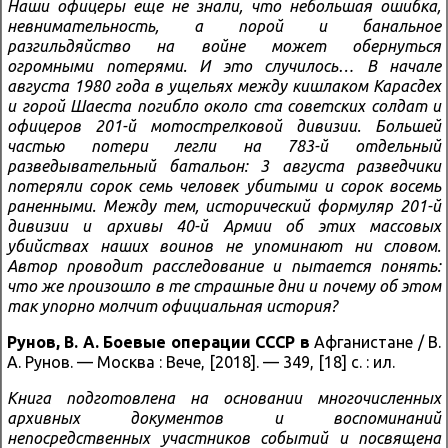
Наши офицеры еще не знали, что небольшая ошибка,
невнимательность, а порой и банальное
разгильдяйство на войне может обернуться
огромными потерями. И это случилось… В начале
августа 1980 года в ущельях между кишлаком Карасдех
и горой Шаеста погибло около ста советских солдат и
офицеров 201-й мотострелковой дивизии. Большей
частью потери легли на 783-й отдельный
разведывательный батальон: 3 августа разведчики
потеряли сорок семь человек убитыми и сорок восемь
раненными. Между тем, исторический формуляр 201-й
дивизии и архивы 40-й Армии об этих массовых
убийствах наших воинов не упоминают ни словом.
Автор проводит расследование и пытается понять:
что же произошло в те страшные дни и почему об этом
так упорно молчит официальная история?
Рунов, В. А.
Боевые операции СССР в
Афганистане / В.
А. Рунов. — Москва : Вече, [2018]. — 349, [18] с. : ил.
Книга подготовлена на основании многочисленных
архивных документов и воспоминаний
непосредственных участников событий и посвящена