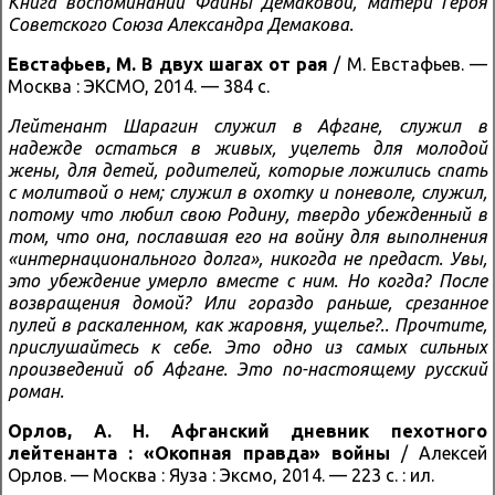
Книга воспоминаний Фаины Демаковой, матери Героя
Советского Союза Александра Демакова.
Евстафьев, М.
В двух шагах от рая
/ М. Евстафьев. —
Москва : ЭКСМО, 2014. — 384 с.
Лейтенант Шарагин служил в Афгане, служил в
надежде остаться в живых, уцелеть для молодой
жены, для детей, родителей, которые ложились спать
с молитвой о нем; служил в охотку и поневоле, служил,
потому что любил свою Родину, твердо убежденный в
том, что она, пославшая его на войну для выполнения
«интернационального долга», никогда не предаст. Увы,
это убеждение умерло вместе с ним. Но когда? После
возвращения домой? Или гораздо раньше, срезанное
пулей в раскаленном, как жаровня, ущелье?.. Прочтите,
прислушайтесь к себе. Это одно из самых сильных
произведений об Афгане. Это по-настоящему русский
роман.
Орлов, А. Н.
Афганский дневник пехотного
лейтенанта : «Окопная правда» войны
/ Алексей
Орлов. — Москва : Яуза : Эксмо, 2014. — 223 с. : ил.