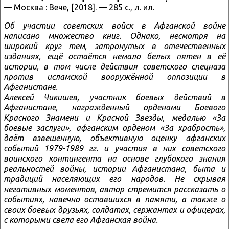
— Москва : Вече, [2018]. — 285 с., л. ил.
Об участии советских войск в Афганской войне
написано множество книг. Однако, несмотря на
широкий круг тем, затронутых в отечественных
изданиях, ещё остаётся немало белых пятен в её
истории, в том числе действия советского спецназа
против исламской вооружённой оппозиции в
Афганистане.
Алексей Чикишев, участник боевых действий в
Афганистане, награжденный орденами Боевого
Красного Знамени и Красной Звезды, медалью «За
боевые заслуги», афганским орденом «За храбрость»,
даёт взвешенную, объективную оценку афганских
событий 1979-1989 гг. и участия в них советского
воинского контингента на основе глубокого знания
реальностей войны, истории Афганистана, быта и
традиций населяющих его народов. Не скрывая
негативных моментов, автор стремится рассказать о
событиях, навечно оставшихся в памяти, а также о
своих боевых друзьях, солдатах, сержантах и офицерах,
с которыми свела его Афганская война.