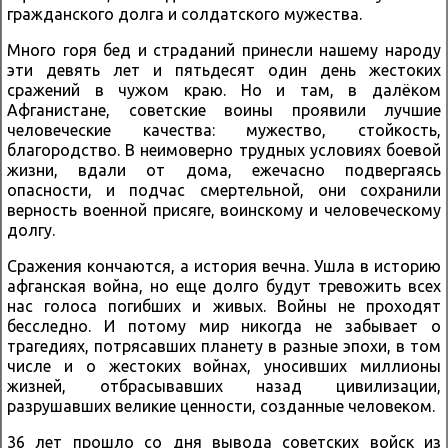
гражданского долга и солдатского мужества.
Много горя бед и страданий принесли нашему народу
эти девять лет и пятьдесят один день жестоких
сражений в чужом краю. Но и там, в далёком
Афганистане, советские воины проявили лучшие
человеческие качества: мужество, стойкость,
благородство. В неимоверно трудных условиях боевой
жизни, вдали от дома, ежечасно подвергаясь
опасности, и подчас смертельной, они сохранили
верность военной присяге, воинскому и человеческому
долгу.
Сражения кончаются, а история вечна. Ушла в историю
афганская война, но еще долго будут тревожить всех
нас голоса погибших и живых. Войны не проходят
бесследно. И потому мир никогда не забывает о
трагедиях, потрясавших планету в разные эпохи, в том
числе и о жестоких войнах, уносивших миллионы
жизней, отбрасывавших назад цивилизации,
разрушавших великие ценности, созданные человеком.
36 лет прошло со дня вывода советских войск из