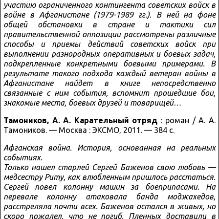
участию ограниченного контингента советских войск в
войне в Афганистане (1979-1989 гг.). В ней на фоне
общей обстановки в стране и тактики сил
правительственной оппозиции рассмотрены различные
способы и приемы действий советских войск при
выполнении разнородных оперативных и боевых задач,
подкрепленные конкретными боевыми примерами. В
результате такого подхода каждый ветеран войны в
Афганистане найдет в книге непосредственно
связанные с ним события, вспомнит прошедшие бои,
знакомые места, боевых друзей и товарищей…
Тамоников, А. А.
Карательный отряд
: роман / А. А.
Тамоников. — Москва : ЭКСМО, 2011. — 384 с.
Афганская война. История, основанная на реальных
событиях.
Только нашел старлей Сергей Баженов свою любовь —
медсестру Риту, как влюбленным пришлось расстаться.
Сергей повел колонну машин за боеприпасами. На
перевале колонну атаковала банда моджахедов,
расстреляла почти всех. Баженов остался в живых, но
скоро пожалел, что не погиб. Пленных доставили в