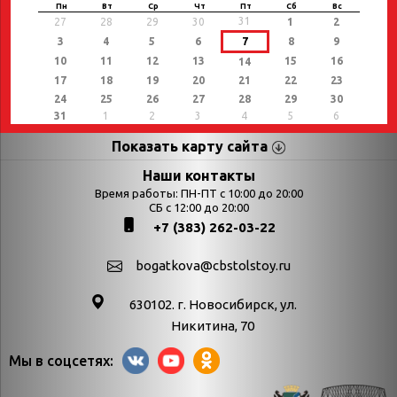
Пн
Вт
Ср
Чт
Пт
Сб
Вс
31
27
28
29
30
1
2
3
4
5
6
7
8
9
10
11
12
13
15
16
14
17
18
19
20
21
22
23
24
25
26
27
28
29
30
31
1
2
3
4
5
6
Показать карту сайта
Страницы
Категории
Наши контакты
Время работы: ПН-ПТ с 10:00 до 20:00
Афиша
СБ с 12:00 до 20:00
Выставки
+7 (383) 262-03-22
Библиотекарям
День в истории
Календарь
День в истории.
bogatkova@cbstolstoy.ru
знаменательных дат
Август
630102. г. Новосибирск, ул.
Методические
День в истории.
Никитина, 70
материалы
Апрель
Мы в соцсетях:
Богатков
День в истории.
Контакты
Декабрь