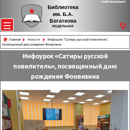
слабовидящих
Библиотека
им. Б.А.
Богаткова
МОДЕЛЬНАЯ
Главная
Новости
Инфоурок "Сатиры русской повелитель",
посвященный дню рождения Фонвизина
Инфоурок «Сатиры русской
повелитель», посвященный дню
рождения Фонвизина